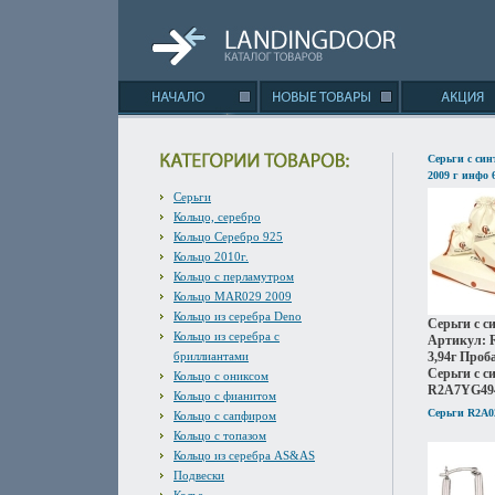
Серьги с си
2009 г инфо 
Серьги
Кольцо, серебро
Кольцо Серебро 925
Кольцо 2010г.
Кольцо с перламутром
Кольцо MAR029 2009
Кольцо из серебра Deno
Серьги с с
Кольцо из серебра с
Артикул: 
бриллиантами
3,94г Проб
Серьги с 
Кольцо с ониксом
R2A7YG49
Кольцо с фианитом
Серьги R2A0
Кольцо с сапфиром
Кольцо с топазом
Кольцо из серебра AS&AS
Подвески