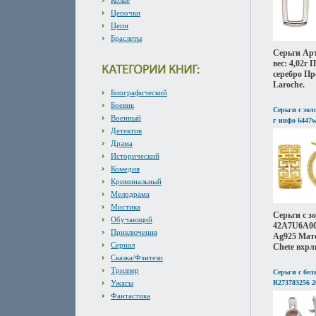
Колье
Цепочки
Цепи
Браслеты
Серьги Ар
вес: 4,02г
серебро Пр
Laroche.
Биографический
Боевик
Серьги с зо
Военный
г инфо 6447w
Детектив
Драма
Исторический
Комедия
Криминальный
Мелодрама
Мистика
Серьги с 
Обучающий
42A7U6A00K
Приключения
Ag925 Мате
Сериал
Chete вхрл
Сказка/Фэнтези
Триллер
Серьги с бе
Ужасы
R273783256 2
Фантастика