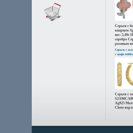
Серьги с б
кварцем А
вес: 5,49г
серебро Се
розовым вх
Серьги с зо
г инфо 6460w
Серьги с 
S2A96CA00L
Ag925 Мате
Chete вхрл