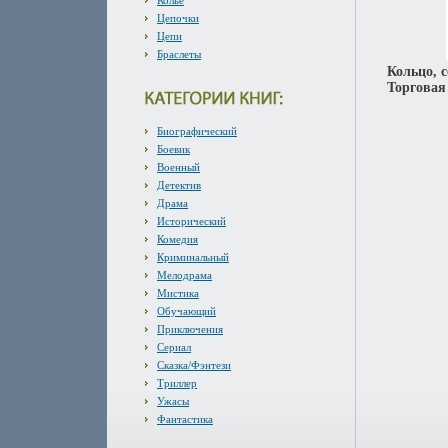
Колье
Цепочки
Цепи
Браслеты
Кольцо, с
Торговая 
Биографический
Боевик
Военный
Детектив
Драма
Исторический
Комедия
Криминальный
Мелодрама
Мистика
Обучающий
Приключения
Сериал
Сказка/Фэнтези
Триллер
Ужасы
Фантастика