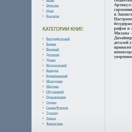
Подвеска
Колье
Артикул:
Цепочки
гармонии
Цепи
и Запавг
Браслеты
Настроен
безудерж
рифов и 
Милана –
Дизайнер
Биографический
деталей 
Боевик
привилег
Военный
неповтор
Детектив
увереннос
Драма
Исторический
Комедия
Криминальный
Мелодрама
Мистика
Обучающий
Приключения
Сериал
Сказка/Фэнтези
Триллер
Ужасы
Фантастика