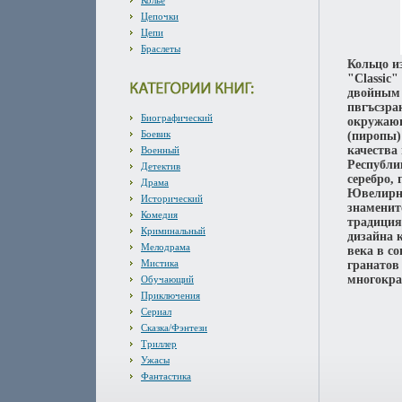
Колье
Цепочки
Цепи
Браслеты
Кольцо и
"Classic"
двойным 
пвгъсзра
Биографический
окружающ
Боевик
(пиропы)
качества
Военный
Республи
Детектив
серебро,
Драма
Ювелирны
Исторический
знаменит
Комедия
традиция
Криминальный
дизайна 
Мелодрама
века в с
Мистика
гранатов
многокра
Обучающий
Приключения
Сериал
Сказка/Фэнтези
Триллер
Ужасы
Фантастика