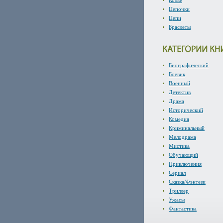
Колье
Цепочки
Цепи
Браслеты
Биографический
Боевик
Военный
Детектив
Драма
Исторический
Комедия
Криминальный
Мелодрама
Мистика
Обучающий
Приключения
Сериал
Сказка/Фэнтези
Триллер
Ужасы
Фантастика