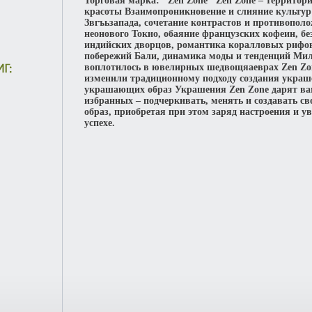
Торговая марка: "Zen Zone" Zen Zone – территор
красоты Взаимопроникновение и слияние культур
Звгъьзапада, сочетание контрастов и противопол
неонового Токио, обаяние французских кофеин, б
индийских дворцов, романтика коралловых рифо
побережий Бали, динамика моды и тенденций Мила
воплотилось в ювелирных шедвощяаеврах Zen Zo
изменили традиционному подходу создания украше
украшающих образ Украшения Zen Zone дарят в
избранных – подчеркивать, менять и создавать с
образ, приобретая при этом заряд настроения и у
успехе.