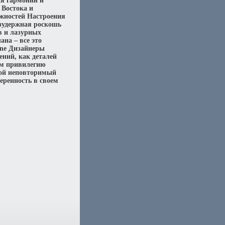
ия гармонии и
 Востока и
ожностей Настроения
езудержная роскошь
в и лазурных
на – все это
ne Дизайнеры
ний, как деталей
ам привилегию
вой неповторимый
веренность в своем