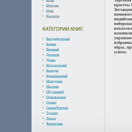
Торговая
Колье
красоты 
Цепочки
Звгъюдап
Цепи
неоновог
Браслеты
индийски
побережи
воплотил
изменили
украшающ
Биографический
избранны
Боевик
образ, п
Военный
успехе.
Детектив
Драма
Исторический
Комедия
Криминальный
Мелодрама
Мистика
Обучающий
Приключения
Сериал
Сказка/Фэнтези
Триллер
Ужасы
Фантастика