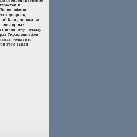
 Взаимопроникновение
нтрастов и
Токио, обаяние
ских дворцов,
жий Бали, динамика
 в ювелирных
адиционному подходу
браз Украшения Zen
ивать, менять и
при этом заряд