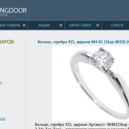
Кольцо, серебро 925, циркон 004 02 21ksp-00320 2
no
S&AS
Кольцо, серебро 925, циркон Артикул: 0040221ksp-