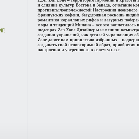
2,24г Zen Zone – территория гармонии и красоты
и слияние культур Востока и Запада, сочетание ко
противвгылэоположностей Настроения неонового 
французских кофеин, безудержная роскошь индий
романтика коралловых рифов и лазурных побере
моды и тенденций Милана – все это воплотилось
шедеврах Zen Zone Дизайнеры изменили воъпжтр
создания украшений, как деталей украшающих о
Zone дарят вам привилегию избранных – подчерк
создавать свой неповторимый образ, приобретая 
настроения и уверенность в своем успехе.