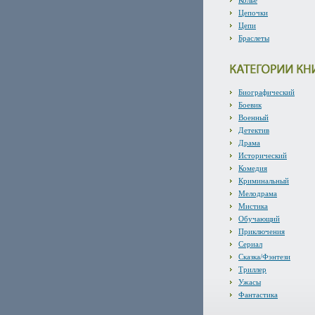
Колье
Цепочки
Цепи
Браслеты
Биографический
Боевик
Военный
Детектив
Драма
Исторический
Комедия
Криминальный
Мелодрама
Мистика
Обучающий
Приключения
Сериал
Сказка/Фэнтези
Триллер
Ужасы
Фантастика