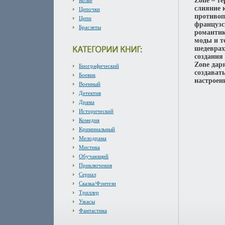
Zone – т
Колье
слияние 
Цепочки
противоп
Цепи
французс
Браслеты
романтик
моды и т
шедеврах
создания
Zone дар
Биографический
создават
Боевик
настроени
Военный
Детектив
Драма
Исторический
Комедия
Криминальный
Мелодрама
Мистика
Обучающий
Приключения
Сериал
Сказка/Фэнтези
Триллер
Ужасы
Фантастика