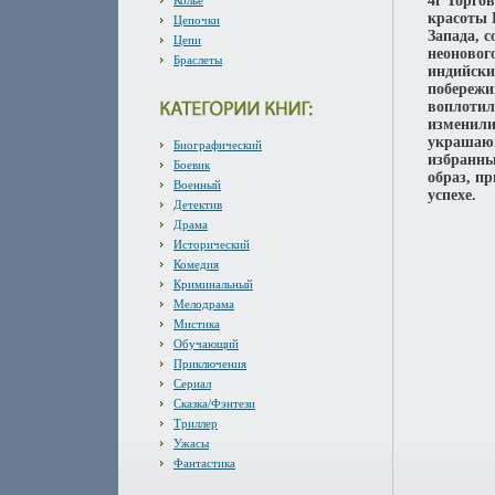
4г Торго
Колье
красоты 
Цепочки
Запада, 
Цепи
неоновог
Браслеты
индийски
побережи
воплотил
изменили
украшающ
Биографический
избранны
Боевик
образ, п
Военный
успехе.
Детектив
Драма
Исторический
Комедия
Криминальный
Мелодрама
Мистика
Обучающий
Приключения
Сериал
Сказка/Фэнтези
Триллер
Ужасы
Фантастика