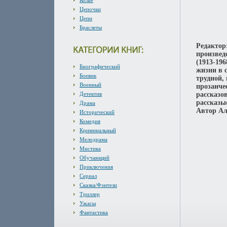
Колье
Цепочки
Цепи
Браслеты
Редактор
произвед
(1913-19
Биографический
жизни в 
Боевик
трудной,
Военный
прозаиче
Детектив
рассказо
рассказы
Драма
Автор Ал
Исторический
Комедия
Криминальный
Мелодрама
Мистика
Обучающий
Приключения
Сериал
Сказка/Фэнтези
Триллер
Ужасы
Фантастика