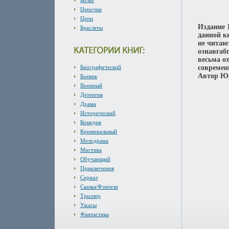
Колье
Цепочки
Цепи
Издание 
Браслеты
данной к
не читаю
ознавгаб
весьма о
Биографический
современ
Автор Юр
Боевик
Военный
Детектив
Драма
Исторический
Комедия
Криминальный
Мелодрама
Мистика
Обучающий
Приключения
Сериал
Сказка/Фэнтези
Триллер
Ужасы
Фантастика