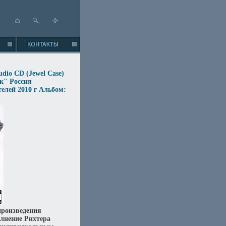
udio CD (Jewel Case)
к" Россия
елей 2010 г Альбом:
произведения
олнение Рихтера