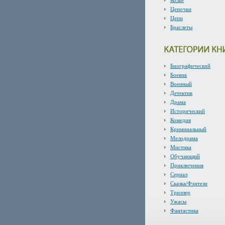
Колье
Цепочки
Цепи
Браслеты
Биографический
Боевик
Военный
Детектив
Драма
Исторический
Комедия
Криминальный
Мелодрама
Мистика
Обучающий
Приключения
Сериал
Сказка/Фэнтези
Триллер
Ужасы
Фантастика