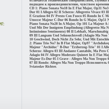
отличается техническим совершенством, глубоко
подходом к произведенвгвгеию, чувством времени
CD 1: Piano Sonata No18 In E Flat Major, Op31 No3
Dur 01 I Allegro 02 II Scherzo: Allegretto Vivace 03 
E Grazioso 04 IV Presto Con Fuoco 05 Rondo In С M
Utвозэг Majeur C-Dur 06 Rondo In G Major, Op51 
Piano Sonata No28 In A Major, Op 101 La Majeur A-
Und Mit Der Innigsten Empfindung (Allegretto Ma 
Intimissimo Sentimento) 08 II Lebhaft, Marschmabig 
09 III Langsam Und Sehnsuchtsvoll (Adagio Ma Non T
10 Geschwind, Doch Nicht Zu Sehr, Und Mit Entschlo
2: Piano Trio No7 In В Flat Major, Op97 "Archduke
Majeur "Archiduc" B-Dur "Erzherzog-Trio" 01 I Alle
Scherzo: Allegro 03 III Andante Cantabile, Ma Pero 
Adagio 04 IV Allegro Moderato Quintet In E Flat Ma
Majeur Es-Dur 05 I Grave - Allegro Ma Non Troppo 0
07 III Rondo: Allegro Ma Non Troppo Исполнитель
Sviatoslav Richter.