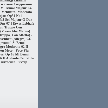
 индивидуальным
 и стиля Содержание:
 Mi Bemol Majeur Es-
III Menuetto: Moderato
ajor, Op51 No1
No2 Sol Majeur G-Dur
Dur 07 I Etwas Lebhaft
Non Troppo Con
(Vivace Alia Marcia)
roppo, Con Affetto) -
ssenheit (Allegro) CD
qвтопя" Si Bemol
gro Moderato 02 II
Con Moto - Poco Piu
jor, Op 16 Mi Bemol
6 II Andante Cantabile
 Святослав Рихтер