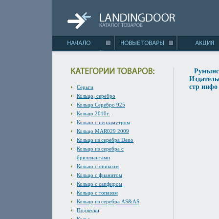
Румынс
Издатель
стр инфо 
Серьги
Кольцо, серебро
Кольцо Серебро 925
Кольцо 2010г.
Кольцо с перламутром
Кольцо MAR029 2009
Кольцо из серебра Deno
Кольцо из серебра с
бриллиантами
Кольцо с ониксом
Кольцо с фианитом
Кольцо с сапфиром
Кольцо с топазом
Кольцо из серебра AS&AS
Подвески