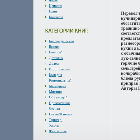
Колье
Цепочки
Цепи
Переводч
Браслеты
кулинарн
обогатит
традицио
соответс
предлага
Биографический
разнообр
Боевик
кухни яв
Военный
с обычны
Детектив
лук-сеян
горячие 
Драма
сельдере
Исторический
кольраби
Комедия
блюда ру
Криминальный
приправ 
Мелодрама
Авторы Н
Мистика
Обучающий
Приключения
Сериал
Сказка/Фэнтези
Триллер
Ужасы
Фантастика