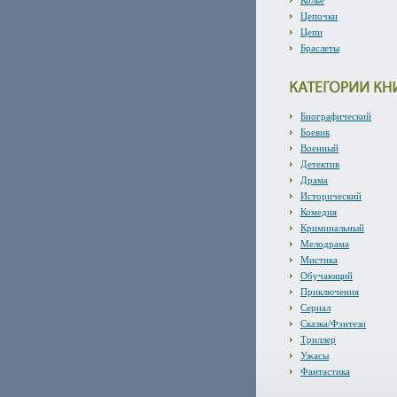
Колье
Цепочки
Цепи
Браслеты
Биографический
Боевик
Военный
Детектив
Драма
Исторический
Комедия
Криминальный
Мелодрама
Мистика
Обучающий
Приключения
Сериал
Сказка/Фэнтези
Триллер
Ужасы
Фантастика