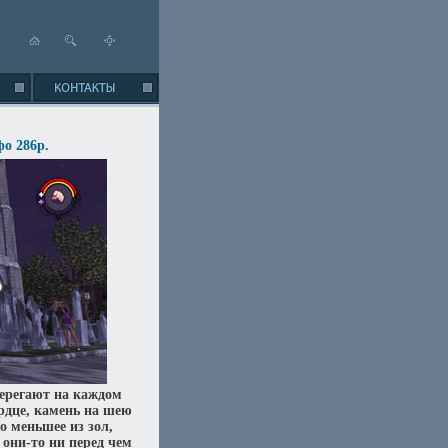
фо 286p.
ерегают на каждом
ердце, камень на шею
о меньшее из зол,
 они-то ни перед чем