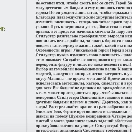
не остановятся, чтобы сжить вас со свету Герой S
могущественным бандам и ему пришлось спешно б
города Но он уходил лишь затем, чтобы однажды
Благодаря плавожцустическим хирургам мститель
изменить внешность - теперь заклятые враги гара
узнают Путь к вершинам успеха, богатства и сла
правда, все придется начинать сначала За пару ле
Стилуотер разительно преобразился: выросли не
появились целые районы, за власть борются новы
покажет гангстерскую жизнь такой, какой вы нико
Особенности игры: Уникальный герой Перед воз
Стилуотер нужно изменить свою внешность - плас
этом поможет Создайте неповторимого персонажа:
перекроить фигуру и лицо, но даже поменять пол!
Выбор автомобилей необыкновенно велик К ваши
моделей, каждую из которых легко настроить и ук
вкусу Машина - не предел мечтаний! Кроме авто
использовать мотоциклы, катера, самолеты и вер
для всех Вы больше не одиноки во враждебном го
к вам может присоединиться друг, чтобы оказать
покорении Стилуотера Выполняйте задания и выя
другими бандами плечом к плечу! Деритесь, как з
зверь! Расстреливайте врагов из разнообразного 
ближнем бою, берите противников в заложники - 
шансы на победу Шумное возвращение Четыре де
миссий и масса дополнительных заданий обеспеч
приквуйоюлючения на улицах Стилуотера! Возрас
интерфейса: английский Системные требования: 