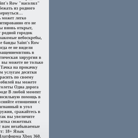
aint's Row "насолил"
ежать из родного
 вернуться…
 может легко
нтированно его не
вы вновь открыт,
т родной городок
знакомые небоскребы,
е банды Saint's Row
гда ее не видели
вращениемвтняь в
тическая хирургия в
 вы можете не только
 Тачка на прокачку
м услугам десятки
расить по своему
мобилей вы можете
толеты Одна дорога
роде В любой момент
 посильную помощь в
сняйте отношения с
агнанный в угол
оружия, сражайтесь в
так вы увеличите
сятка сюжетных
ат вам незабываемые
т: 18+ Язык
Платформа Xbox 360.