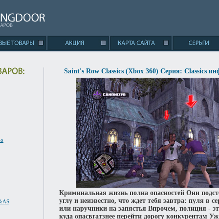
Saint's Row Classics (Xbox 360) Серия: Classics ин
no
Криминальная жизнь полна опасностей Они подст
углу и неизвестно, что ждет тебя завтра: пуля в с
S&AS
или наручники на запястья Впрочем, полиция - эт
куда опасвгатзнее перейти дорогу конкурентам Уж