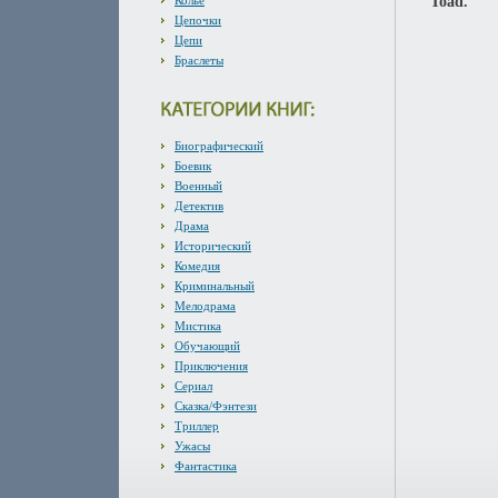
Колье
Toad.
Цепочки
Цепи
Браслеты
Биографический
Боевик
Военный
Детектив
Драма
Исторический
Комедия
Криминальный
Мелодрама
Мистика
Обучающий
Приключения
Сериал
Сказка/Фэнтези
Триллер
Ужасы
Фантастика