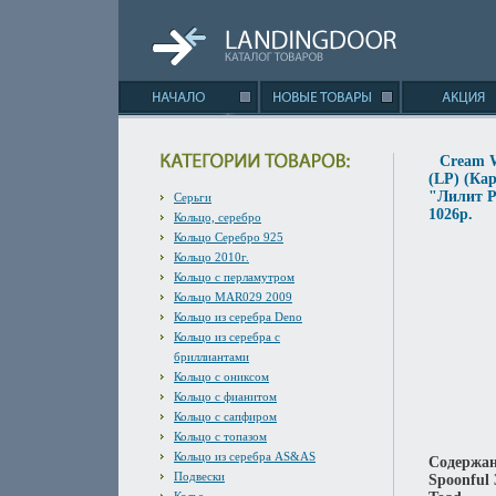
Cream W
(LP) (Ка
"Лилит Р
Серьги
1026p.
Кольцо, серебро
Кольцо Серебро 925
Кольцо 2010г.
Кольцо с перламутром
Кольцо MAR029 2009
Кольцо из серебра Deno
Кольцо из серебра с
бриллиантами
Кольцо с ониксом
Кольцо с фианитом
Кольцо с сапфиром
Кольцо с топазом
Кольцо из серебра AS&AS
Содержани
Подвески
Spoonful 