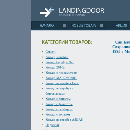
Саи Баб
Сохранно
1993 г М
Серьги
Кольцо, серебро
Кольцо Серебро 925
Кольцо 2010г.
Кольцо с перламутром
Кольцо MAR029 2009
Кольцо из серебра Deno
Кольцо из серебра с
бриллиантами
Кольцо с ониксом
Кольцо с фианитом
Кольцо с сапфиром
Кольцо с топазом
Кольцо из серебра AS&AS
Подвески