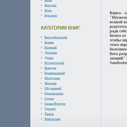
Колье
Цепочки
Цепи
Книга - 
Браслеты
"Неужели
всякой н
радуетес
ради соб
бегите от
Биографический
чтобы пе
Боевик
этого пе
Военный
болезням
Детектив
Бога раз
Драма
эмоций" 
Sandweiss
Исторический
Комедия
Криминальный
Мелодрама
Мистика
Обучающий
Приключения
Сериал
Сказка/Фэнтези
Триллер
Ужасы
Фантастика