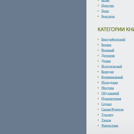
Колье
Цепочки
Цепи
Браслеты
Биографический
Боевик
Военный
Детектив
Драма
Исторический
Комедия
Криминальный
Мелодрама
Мистика
Обучающий
Приключения
Сериал
Сказка/Фэнтези
Триллер
Ужасы
Фантастика