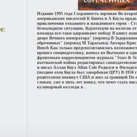
Издание 1995 года Сохранность хорошая Во второ
американских писателей К Бинча и А Коула прод
приключения отважного и находчивого героя - Ст
безвыходную ситуацию, будувгвгдчи на волосок от 
команда все-таки одерживают победу В книгу в
дворе Вечного императора" (перевод В Задорожно
обреченных" (перевод М Тарасьева) Авторы Крис 
Bunch Как только предсвозэвтавилась возможност
прошел спецподготовку, воевал во Вьетнаме и од
фронтовым корреспондентом журнала "Stars & Str
вьетнамской войны редактировал самиздатовски
и писал Аллан Коул Allan Cole Родился в Филаде
(позднее отец Коула был завербован ЦРУ) В 1950 г
родителями покинул США и жил за границей По 
словам, уже в пять лет понял, что хочет стать п
кулинарный колледж в .