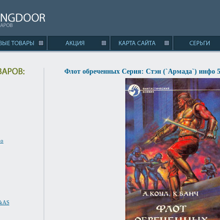
Флот обреченных Серия: Стэн (`Армада`) инфо 5
no
S&AS