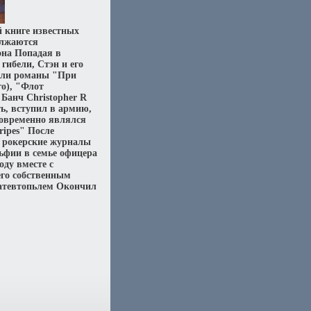
й книге известных
олжаются
эна Попадая в
гибели, Стэн и его
ошли романы "При
го), "Флот
Банч Christopher R
ь, вступил в армию,
новременно являлся
ipes" После
е рокерские журналы
льфии в семье офицера
оду вместе с
его собственным
исатевтопьлем Окончил