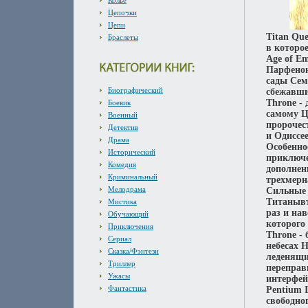
Колье
Цепочки
Цепи
Titan Qu
Браслеты
в которо
Age of E
Парфенон
сады Сем
Биографический
сбежавши
Throne -
Боевик
самому Ц
Военный
пророчес
Детектив
и Одиссе
Драма
Особенно
Исторический
приключе
Комедия
дополнен
Криминальный
трехмерн
Мелодрама
Сильные 
Титанывт
Мистика
раз и на
Обучающий
которого 
Приключения
Throne -
Сериал
небесах Н
Сказка/Фэнтези
леденящи
Триллер
переправ
Ужасы
интерфей
Фантастика
Pentium 
свободног