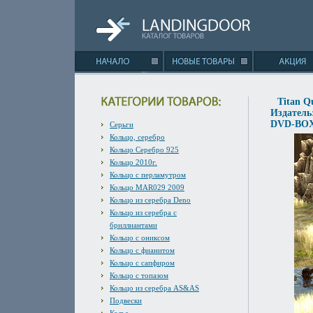
Titan Q
Издатель
DVD-BOX 
Серьги
Кольцо, серебро
Кольцо Серебро 925
Кольцо 2010г.
Кольцо с перламутром
Кольцо MAR029 2009
Кольцо из серебра Deno
Кольцо из серебра с
бриллиантами
Кольцо с ониксом
Кольцо с фианитом
Кольцо с сапфиром
Кольцо с топазом
Кольцо из серебра AS&AS
Подвески