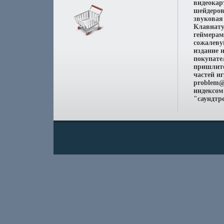
видеокар
шейдеров
звуковая
Клавиату
геймерам
сожалеву
издание 
покупател
пришлите
частей и
problem@
индексом
"саундтр