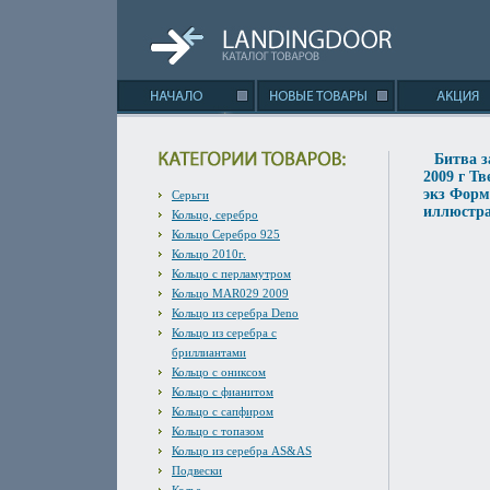
Битва з
2009 г Тв
экз Форм
Серьги
иллюстра
Кольцо, серебро
Кольцо Серебро 925
Кольцо 2010г.
Кольцо с перламутром
Кольцо MAR029 2009
Кольцо из серебра Deno
Кольцо из серебра с
бриллиантами
Кольцо с ониксом
Кольцо с фианитом
Кольцо с сапфиром
Кольцо с топазом
Кольцо из серебра AS&AS
Подвески