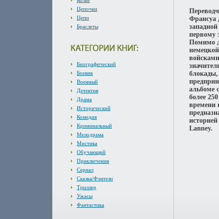
Колье
Цепочки
Переводч
Цепи
Франсуа 
западной
Браслеты
первому 
Помимо д
немецкой
войсками
Биографический
значител
Боевик
блокады,
предприн
Военный
альбоме 
Детектив
более 25
Драма
времени 
Исторический
предназн
Комедия
историей
Криминальный
Lanney.
Мелодрама
Мистика
Обучающий
Приключения
Сериал
Сказка/Фэнтези
Триллер
Ужасы
Фантастика