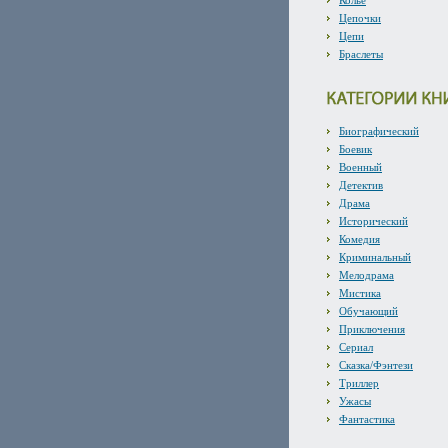
Колье
Цепочки
Цепи
Браслеты
Биографический
Боевик
Военный
Детектив
Драма
Исторический
Комедия
Криминальный
Мелодрама
Мистика
Обучающий
Приключения
Сериал
Сказка/Фэнтези
Триллер
Ужасы
Фантастика