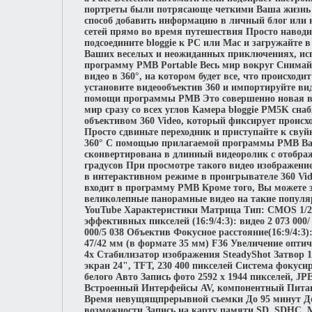
портреты были потрясающе четкими Ваша жизнь 
способ добавить информацию в личный блог или 
сетей прямо во время путешествия Просто наводи
подсоедините bloggie к PC или Mac и загружайте в
Ваших веселых и неожиданных приключениях, ис
программу PMB Portable Весь мир вокруг Снима
видео в 360°, на котором будет все, что происходи
установите видеообъектив 360 и импортируйте ви
помощи программы PMB Это совершенно новая в
мир сразу со всех углов Камера bloggie PM5K сна
объективом 360 Video, который фиксирует происх
Просто сдвиньте переходник и приступайте к сву
360° С помощью прилагаемой программы PMB Ваш
сконвертирована в длинный видеоролик с отобра
градусов При просмотре такого видео изображени
в интерактивном режиме в проигрывателе 360 Vid
входит в программу PMB Кроме того, Вы можете 
великолепные панорамные видео на такие популя
YouTube Характеристики Матрица Тип: CMOS 1/2
эффективных пикселей (16:9/4:3): видео 2 073 000/ 
000/5 038 Объектив Фокусное расстояние(16:9/4:3):
47/42 мм (в формате 35 мм) F36 Увеличение оптич
4х Стабилизатор изображения SteadyShot Затвор 1/
экран 24", TFT, 230 400 пикселей Система фокус
белого Авто Запись фото 2592 x 1944 пикселей, 
Встроенный Интерфейсы AV, компонентный Питан
Время невущящпрерывной съемки До 95 минут Д
возможности Запись на карту памяти SD, SDHC, 