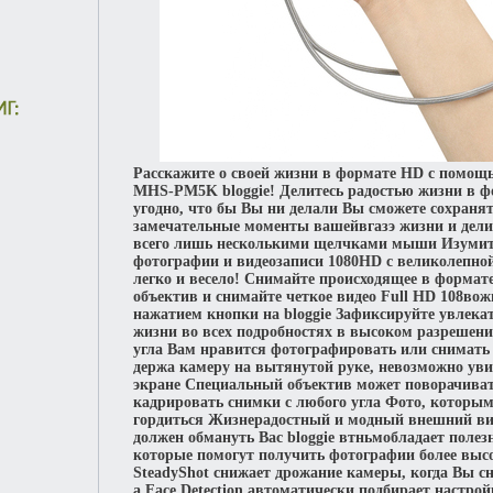
Расскажите о своей жизни в формате HD с помощ
MHS-PM5K bloggie! Делитесь радостью жизни в ф
угодно, что бы Вы ни делали Вы сможете сохраня
замечательные моменты вашейвгазэ жизни и дели
всего лишь несколькими щелчками мыши Изумит
фотографии и видеозаписи 1080HD с великолепной
легко и весело! Снимайте происходящее в формат
объектив и снимайте четкое видео Full HD 108во
нажатием кнопки на bloggie Зафиксируйте увлек
жизни во всех подробностях в высоком разрешен
угла Вам нравится фотографировать или снимать 
держа камеру на вытянутой руке, невозможно уви
экране Специальный объектив может поворачивать
кадрировать снимки с любого угла Фото, которым
гордиться Жизнерадостный и модный внешний ви
должен обмануть Вас bloggie втньмобладает пол
которые помогут получить фотографии более высо
SteadyShot снижает дрожание камеры, когда Вы сн
а Face Detection автоматически подбирает настрой