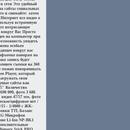
в сети Это удобный
на сайты социальных
те и снимайте: затем
 Интернет все видео о
пользуя встроенную
йте потрясающее
т вокруг Вас Просто
део на компьютер при
озможность увидеть
бжена особым
одящее вокруг вас
йнфъемке панорам на
а запись будет
жением съемки на 360
е можно поворачивать
eo Player, который
загружать свои
рные сайты как
5" Количество
690 000, фото 3 686
 видео 47/57 мм, фото
еское/цифровое нет /
15 - 1/4000 с ЖК-
ировки TTL Баланс
JPEG Микрофон
ие Li-Ion NP-BK1
ополнительные
Memory Stick PRO