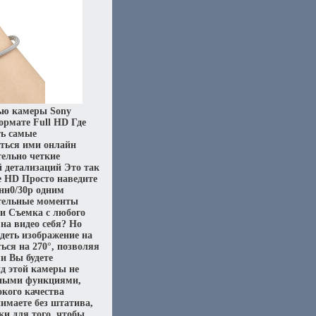
ью камеры Sony
ормате Full HD Где
ть самые
ться ими онлайн
ельно четкие
 детализаций Это так
е HD Просто наведите
жнн0/30р одним
ательные моменты
ии Съемка с любого
на видео себя? Но
деть изображение на
ся на 270°, позволяя
и Вы будете
д этой камеры не
езными функциями,
кого качества
имаете без штатива,
ки для того, чтобы