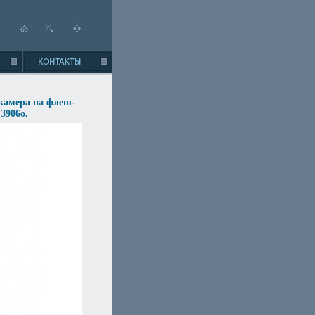
камера на флеш-
3906o.