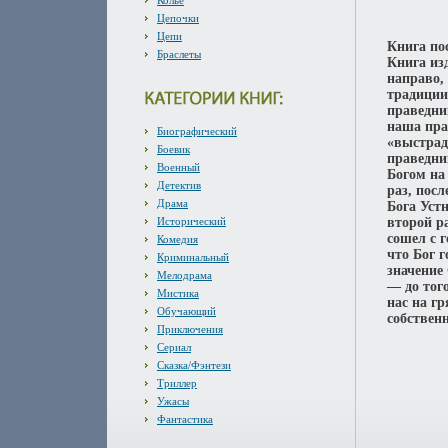
Колье
Цепочки
Цепи
Книга по
Браслеты
Книга из
направо,
традиции
праведни
наша пра
Биографический
«выстрад
Боевик
праведни
Военный
Богом на
Детектив
раз, пос
Драма
Бога Уст
Исторический
второй р
сошел с 
Комедия
что Бог 
Криминальный
значение
Мелодрама
— до тог
Мистика
нас на г
Обучающий
собственн
Приключения
Сериал
Сказка/Фэнтези
Триллер
Ужасы
Фантастика