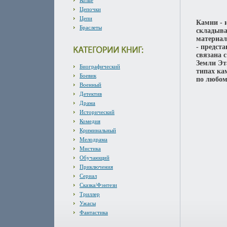
Колье
Цепочки
Цепи
Камни - 
Браслеты
складыва
материал
- предст
связана с
Земли Эт
Биографический
типах ка
Боевик
по любом
Военный
Детектив
Драма
Исторический
Комедия
Криминальный
Мелодрама
Мистика
Обучающий
Приключения
Сериал
Сказка/Фэнтези
Триллер
Ужасы
Фантастика