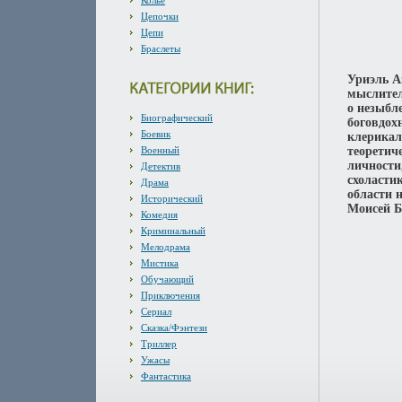
Колье
Цепочки
Цепи
Браслеты
Уриэль Ак
мыслител
о незыбл
Биографический
боговдох
Боевик
клерикал
Военный
теоретич
личности
Детектив
схоласти
Драма
области 
Исторический
Моисей Б
Комедия
Криминальный
Мелодрама
Мистика
Обучающий
Приключения
Сериал
Сказка/Фэнтези
Триллер
Ужасы
Фантастика