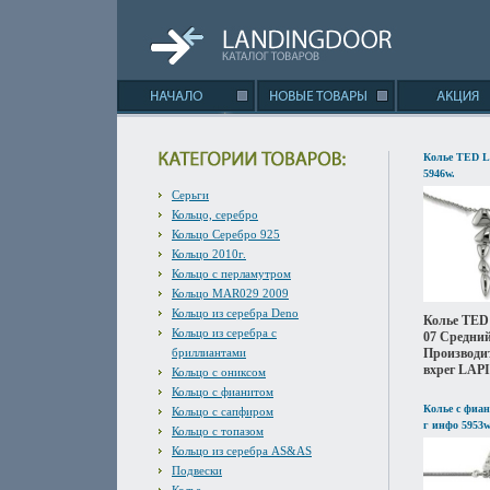
Колье TED L
5946w.
Серьги
Кольцо, серебро
Кольцо Серебро 925
Кольцо 2010г.
Кольцо с перламутром
Кольцо MAR029 2009
Кольцо из серебра Deno
Колье TED
Кольцо из серебра с
07 Средний
бриллиантами
Производит
вхрег LAPI
Кольцо с ониксом
Кольцо с фианитом
Колье с фиа
Кольцо с сапфиром
г инфо 5953w
Кольцо с топазом
Кольцо из серебра AS&AS
Подвески