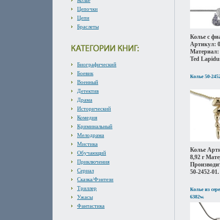
Колье
Цепочки
Цепи
Браслеты
Колье с ф
Артикул: 0
Материал: 
Ted Lapidu
Биографический
Боевик
Колье 50-245
Военный
Детектив
Драма
Исторический
Комедия
Криминальный
Мелодрама
Мистика
Колье Арти
Обучающий
8,92 г Мат
Приключения
Производит
Сериал
50-2452-01.
Сказка/Фэнтези
Триллер
Колье из сер
Ужасы
6382w.
Фантастика